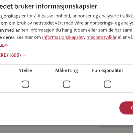
tedet bruker informasjonskapsler
Min alder
sjonskapsler for å tilpasse innhold, annonser og analysere trafikk
 ditt søk.
 om din bruk av nettstedet vårt med våre annonserings- og anal
n med annen informasjon du har gitt dem eller som de har samlet
ne deres. Les mer om
informasjonskapsler
,
medlemsvilkår
eller vå
ring
.
ERE
(1695) →
ommet til riktig sted. På Møteplassen kan du bli
ginteresserte single i Karlsøy
Ytelse
Målretting
Funksjonalitet
Jeg aks
Jeg aks
asjon
oner
Allerede 