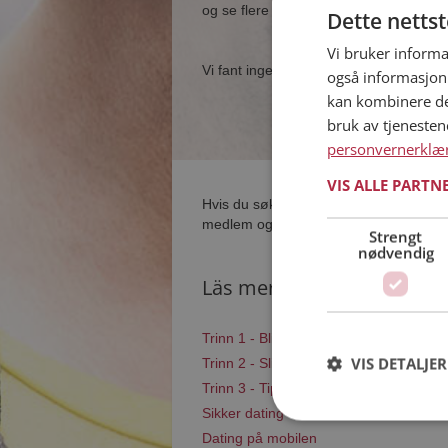
og se flere single i nærheten av deg.
Dette netts
Vi bruker informa
Vi fant ingen single som samsvarer med
også informasjon
kan kombinere de
bruk av tjeneste
personvernerklæ
VIS ALLE PARTN
Hvis du søker dating i Karlsøy har du k
medlem og søke blant tusenvis av datin
Strengt
nødvendig
Läs mer
Trinn 1 - Bli medlem og lag en present
VIS DETALJER
Trinn 2 - Slik fungerer våre søkefunksj
Trinn 3 - Tips til hvordan du tar kontakt
Sikker dating
Dating på mobilen