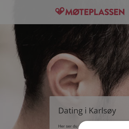
Dating i Karlsøy
Her ser du noen få blant de tusener s