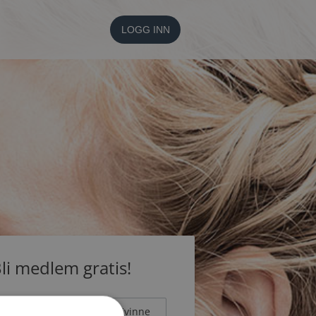
LOGG INN
li medlem gratis!
Mann
Kvinne