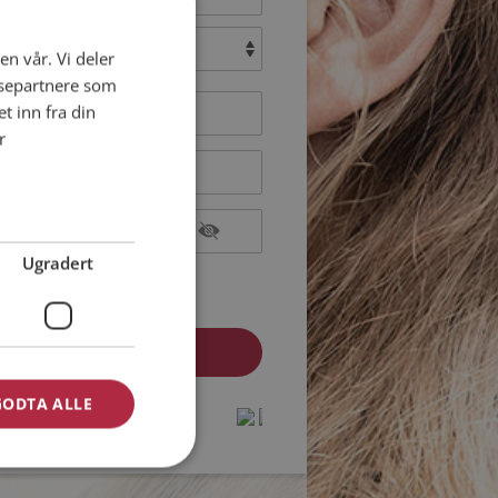
:
en vår. Vi deler
ysepartnere som
 inn fra din
r
Ugradert
epterer
Medlemsvilkårene
epterer
Personvernreglene
GODTA ALLE
medlem? Logg inn her »
protected by
protected by
reCAPTCHA
reCAPTCHA
-
-
Privacy
Privacy
Terms
Terms