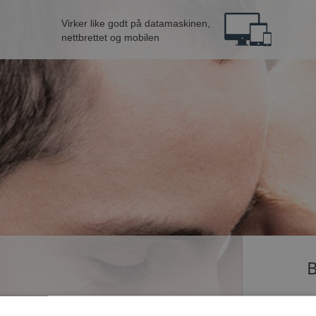
Virker like godt på datamaskinen,
nettbrettet og mobilen
B
ingle som dater på Møteplassen. Bli medlem nå,
Jeg er en: