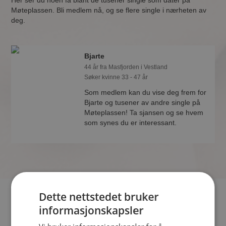
Her ser du noen få blant de tusener single som dater på
Møteplassen. Bli medlem nå, og se flere single i nærheten av
deg.
Bjarte
44 år fra Masfjorden i Vestland
Søker kvinne 33 - 47 år
Som medlem kan du vise deg frem for
Bjarte og tusener av andre single på
Møteplassen! Ta sjansen og se hvem
som synes du er interessant.
Dette nettstedet bruker
Hvis du søker dating i Masfjorden har du kommet til riktig
informasjonskapsler
sted. På Møteplassen kan du bli medlem og søke blant
tusenvis av datinginteresserte single i Masfjorden