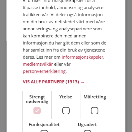
Vi bruker informasjonskapsler for å
tilpasse innhold, annonser og analysere
trafikken vår. Vi deler også informasjon
Läs mer
om din bruk av nettstedet vårt med våre
annonserings- og analysepartnere som
Trinn 1 - Bli medlem og lag en presentasjon
kan kombinere den med annen
Trinn 2 - Slik fungerer våre søkefunksjoner
informasjon du har gitt dem eller som de
Trinn 3 - Tips til hvordan du tar kontakt
har samlet inn fra din bruk av tjenestene
Sikker dating
deres. Les mer om
informasjonskapsler
,
Dating på mobilen
medlemsvilkår
eller vår
Dating på Møteplassen
personvernerklæring
.
Nettdatingtips
VIS ALLE PARTNERE
(1913) →
Match Making på Møteplassen
Single synes
Strengt
Ytelse
Målretting
nødvendig
Kvinner fra Masfjorden
Menn fra Masfjorden
Date kvinner i Norge
Date menn i Norge
Funksjonalitet
Ugradert