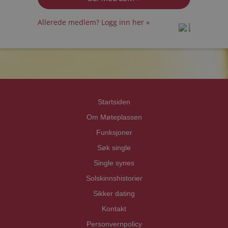
Allerede medlem? Logg inn her »
prot
prot
Priva
Priva
Startsiden
Om Møteplassen
Funksjoner
Søk single
Single synes
Solskinnshistorier
Sikker dating
Kontakt
Personvernpolicy