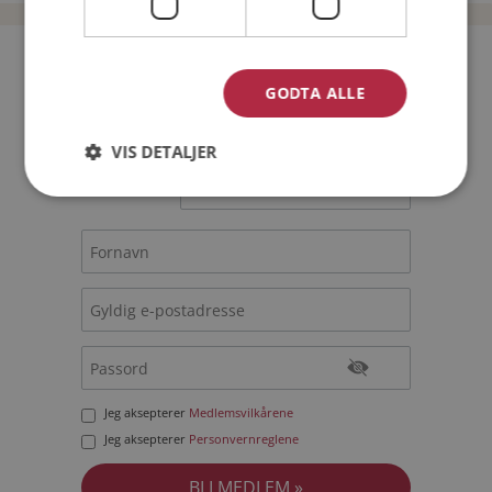
Bli medlem gratis!
GODTA ALLE
Jeg er en:
Mann
Kvinne
VIS DETALJER
Min alder:
Jeg aksepterer
Medlemsvilkårene
Jeg aksepterer
Personvernreglene