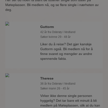
Her ser du noen få blant de tusener single som dater på
Møteplassen. Bli medlem nå, og se flere single i nærheten av
deg.
Guttorm
42 år fra Osterøy i Vestland
Søker kvinne 29 - 48 år
Liker du å reise? Det gjør kanskje
Guttorm også. Bli medlem nå for å
finne svaret og mengder av andre
spennende fakta.
Therese
36 år fra Osterøy i Vestland
Søker mann 26 - 45 år
Virker ikke denne single personen
hyggelig? Det tar bare ett minutt å bli
medlem på Møteplassen, slik at du kan