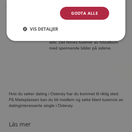
prebensma86
GODTA ALLE
39 år fra Osterøy i Vestland
Søker kvinne 23 - 36 år
VIS DETALJER
Tror du prebensma86 har et fotoalbum
på Møteplassen? Bli medlem og se
selv. Det finnes tusener av fotoalbum
med spennende bilder på sidene.
Hvis du søker dating i Osterøy har du kommet til riktig sted.
På Møteplassen kan du bli medlem og søke blant tusenvis av
datinginteresserte single i Osterøy
Läs mer