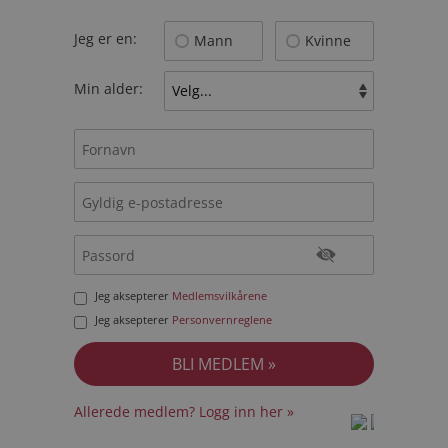
Jeg er en:
Mann
Kvinne
Min alder:
Jeg aksepterer
Medlemsvilkårene
Jeg aksepterer
Personvernreglene
Allerede medlem? Logg inn her »
prot
prot