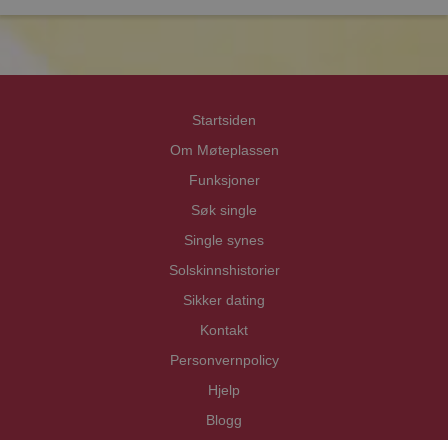
Priva
Priva
Startsiden
Om Møteplassen
Funksjoner
Søk single
Single synes
Solskinnshistorier
Sikker dating
Kontakt
Personvernpolicy
Hjelp
Blogg