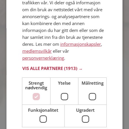
trafikken vår. Vi deler også informasjon
om din bruk av nettstedet vårt med våre
William
annonserings- og analysepartnere som
38 år fra Osterøy i Vestland
kan kombinere den med annen
Søker kvinne 32 - 42 år
informasjon du har gitt dem eller som de
Du kan chatte live med William og alle
har samlet inn fra din bruk av tjenestene
de andre single hvis du er medlem på
deres. Les mer om
informasjonskapsler
,
Møteplassen. Det er raskt og enkelt å
medlemsvilkår
eller vår
bli medlem.
personvernerklæring
.
VIS ALLE PARTNERE
(1913) →
Belal
Strengt
Ytelse
Målretting
32 år fra Osterøy i Vestland
nødvendig
Søker kvinne 22 - 35 år
Liker du å reise? Det gjør kanskje Belal
også. Bli medlem nå for å finne svaret
og mengder av andre spennende
Funksjonalitet
Ugradert
fakta.