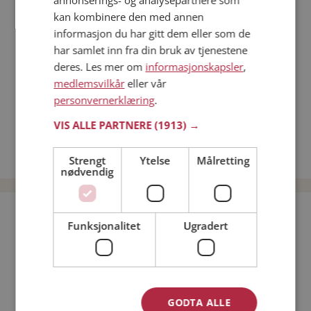
annonserings- og analysepartnere som
Dating på mobilen
kan kombinere den med annen
Dating på Møteplassen
informasjon du har gitt dem eller som de
Nettdatingtips
har samlet inn fra din bruk av tjenestene
Match Making på Møteplassen
deres. Les mer om
informasjonskapsler
,
Single synes
medlemsvilkår
eller vår
personvernerklæring
.
Kvinner fra Sirdal
Menn fra Sirdal
VIS ALLE PARTNERE
(1913) →
Date kvinner i Norge
Date menn i Norge
Strengt
Ytelse
Målretting
nødvendig
Bli medlem gratis!
Funksjonalitet
Ugradert
Jeg er en:
Mann
Kvinne
Min alder:
GODTA ALLE