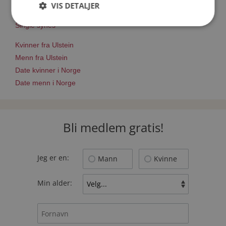
Nettdatingtips
VIS DETALJER
Match Making på Møteplassen
Single synes
Kvinner fra Ulstein
Menn fra Ulstein
Date kvinner i Norge
Date menn i Norge
Bli medlem gratis!
Jeg er en:
Mann
Kvinne
Min alder: