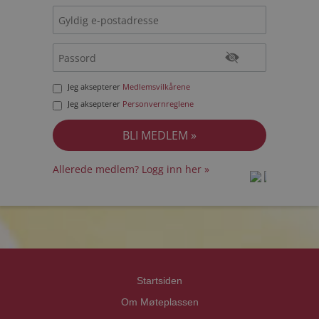
Jeg aksepterer
Medlemsvilkårene
Jeg aksepterer
Personvernreglene
Allerede medlem? Logg inn her »
prot
prot
Priva
Priva
Startsiden
Om Møteplassen