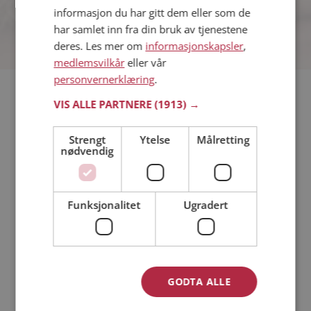
informasjon du har gitt dem eller som de
har samlet inn fra din bruk av tjenestene
deres. Les mer om
informasjonskapsler
,
medlemsvilkår
eller vår
personvernerklæring
.
Hvis du søker dating i Ulstein har du kommet til riktig sted. På
VIS ALLE PARTNERE
(1913) →
Møteplassen kan du bli medlem og søke blant tusenvis av
datinginteresserte single i Ulstein
Strengt
Ytelse
Målretting
nødvendig
Läs mer
Funksjonalitet
Ugradert
Trinn 1 - Bli medlem og lag en presentasjon
Trinn 2 - Slik fungerer våre søkefunksjoner
Trinn 3 - Tips til hvordan du tar kontakt
Sikker dating
Dating på mobilen
GODTA ALLE
Dating på Møteplassen