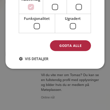
Mann
37 år fra Haugesund i Rogaland
Søker kvinne 24 - 45 år
Funksjonalitet
Ugradert
Liker du å reise? Det gjør kanskje
Mann også. Bli medlem nå for å finne
svaret og mengder av andre
spennende fakta.
Online nå!
GODTA ALLE
Tomas
VIS DETALJER
38 år fra Stavanger i Rogaland
Søker kvinne 27 - 48 år
Vil du vite mer om Tomas? Du kan se
en fullstendig profil med opplysninger
og bilder hvis du er medlem på
Møteplassen.
Online nå!