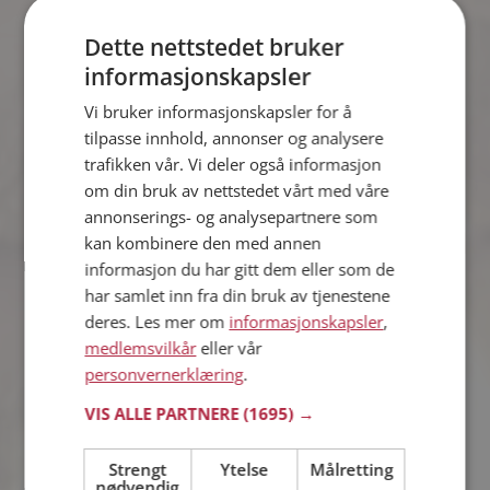
Dette nettstedet bruker
Chris-R
35 år fra Sola i Rogaland
informasjonskapsler
Søker kvinne 27 - 40 år
Vi bruker informasjonskapsler for å
Hvis du er medlem kan du matche din
tilpasse innhold, annonser og analysere
personlighet mot Chris-R eller noen av
trafikken vår. Vi deler også informasjon
de andre single. Kanskje passer dere
sammen som hånd i hanske?
om din bruk av nettstedet vårt med våre
annonserings- og analysepartnere som
Online nå!
kan kombinere den med annen
informasjon du har gitt dem eller som de
Torje
har samlet inn fra din bruk av tjenestene
44 år fra Stavanger i Rogaland
deres. Les mer om
informasjonskapsler
,
Søker kvinne 31 - 50 år
medlemsvilkår
eller vår
Hvis du er medlem kan du matche din
personvernerklæring
.
personlighet mot Torje eller noen av de
andre single. Kanskje passer dere
VIS ALLE PARTNERE
(1695) →
sammen som hånd i hanske?
Online nå!
Strengt
Ytelse
Målretting
nødvendig