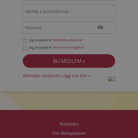
Jeg aksepterer
Medlemsvilkårene
Jeg aksepterer
Personvernreglene
Allerede medlem? Logg inn her »
prot
prot
Priva
Priva
Startsiden
Om Møteplassen