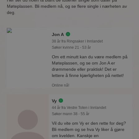
Her ser du noen få blant de tusener single som dater på
Møteplassen. Bli medlem nå, og se flere single i nærheten av
deg.
Jon A
38 år fra Ringsaker i Innlandet
Søker kvinne 21 - 53 år
Om ett minutt kan du være medlem på
Møteplassen, og se om Jon A er
drømmende eller praktisk! Det er
lettere å finne kjærligheten på nettet!
Online nå!
Vy
44 år fra Vestre Toten i Innlandet
Søker mann 38 - 55 år
Vil du vite om Vy er den rette for deg?
Bli medlem og se hva Vy liker å gjøre
om kvelden. Kanskje en