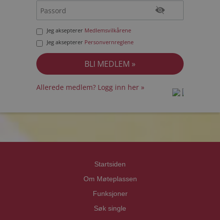
Jeg aksepterer
Medlemsvilkårene
Jeg aksepterer
Personvernreglene
Allerede medlem? Logg inn her »
prot
prot
Priva
Priva
Startsiden
Om Møteplassen
Funksjoner
Søk single