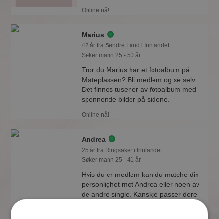
Online nå!
Marius
42 år fra Søndre Land i Innlandet
Søker mann 25 - 50 år
Tror du Marius har et fotoalbum på
Møteplassen? Bli medlem og se selv.
Det finnes tusener av fotoalbum med
spennende bilder på sidene.
Online nå!
Andrea
25 år fra Ringsaker i Innlandet
Søker mann 25 - 41 år
Hvis du er medlem kan du matche din
personlighet mot Andrea eller noen av
de andre single. Kanskje passer dere
sammen som hånd i hanske?