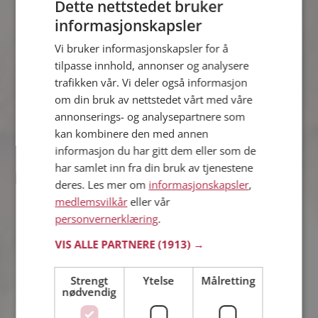
Online nå!
Dette nettstedet bruker
informasjonskapsler
Anders
Vi bruker informasjonskapsler for å
44 år fra Sør-Odal i Innlandet
tilpasse innhold, annonser og analysere
Søker kvinne 24 - 50 år
trafikken vår. Vi deler også informasjon
Om ett minutt kan du være medlem på
om din bruk av nettstedet vårt med våre
Møteplassen, og se om Anders er
annonserings- og analysepartnere som
drømmende eller praktisk! Det er
lettere å finne kjærligheten på nettet!
kan kombinere den med annen
informasjon du har gitt dem eller som de
Online nå!
har samlet inn fra din bruk av tjenestene
deres. Les mer om
informasjonskapsler
,
Line
medlemsvilkår
eller vår
44 år fra Vestre Toten i Innlandet
personvernerklæring
.
Søker mann eller kvinne 35 - 55 år
Liker du å reise? Det gjør kanskje Line
VIS ALLE PARTNERE
(1913) →
også. Bli medlem nå for å finne svaret
og mengder av andre spennende
Strengt
Ytelse
Målretting
fakta.
nødvendig
Online nå!