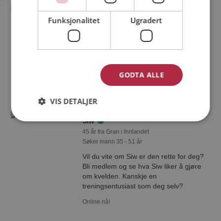
Kenneth
Funksjonalitet
Ugradert
43 år fra Vestre Toten i Innlandet
Søker kvinne 32 - 46 år
Tror du Kenneth har et fotoalbum på
Møteplassen? Bli medlem og se selv.
Det finnes tusener av fotoalbum med
GODTA ALLE
spennende bilder på sidene.
Online nå!
VIS DETALJER
Siw
45 år fra Gran i Innlandet
Søker mann 35 - 51 år
Vil du vite om Siw er den rette for deg?
Bli medlem og se hva Siw liker å gjøre
om kvelden. Kanskje en
treningsentusiast som deg selv?
Online nå!