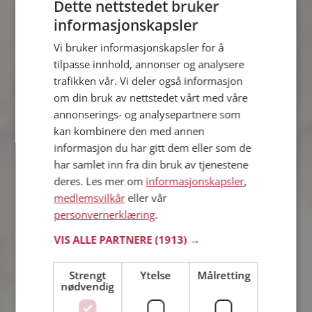
Dette nettstedet bruker
informasjonskapsler
Ole Martinius
Vi bruker informasjonskapsler for å
26 år fra Kongsberg i Buskerud
tilpasse innhold, annonser og analysere
Søker kvinne 18 - 29 år
trafikken vår. Vi deler også informasjon
Virker ikke denne single personen
om din bruk av nettstedet vårt med våre
hyggelig? Det tar bare ett minutt å bli
annonserings- og analysepartnere som
medlem på Møteplassen, slik at du kan
finne ut alt om Ole Martinius.
kan kombinere den med annen
informasjon du har gitt dem eller som de
har samlet inn fra din bruk av tjenestene
deres. Les mer om
informasjonskapsler
,
81
medlemsvilkår
eller vår
44 år fra Kongsberg i Buskerud
personvernerklæring
.
Søker mann 40 - 55 år
Vil du vite mer om 81? Du kan se en
VIS ALLE PARTNERE
(1913) →
fullstendig profil med opplysninger og
bilder hvis du er medlem på
Strengt
Ytelse
Målretting
Møteplassen.
nødvendig