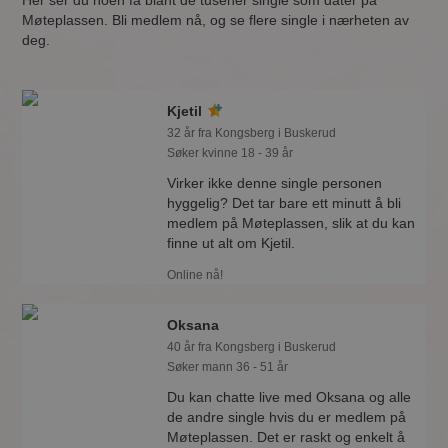
Her ser du noen få blant de tusener single som dater på
Møteplassen. Bli medlem nå, og se flere single i nærheten av
deg.
Kjetil
32 år fra Kongsberg i Buskerud
Søker kvinne 18 - 39 år
Virker ikke denne single personen
hyggelig? Det tar bare ett minutt å bli
medlem på Møteplassen, slik at du kan
finne ut alt om Kjetil.
Online nå!
Oksana
40 år fra Kongsberg i Buskerud
Søker mann 36 - 51 år
Du kan chatte live med Oksana og alle
de andre single hvis du er medlem på
Møteplassen. Det er raskt og enkelt å