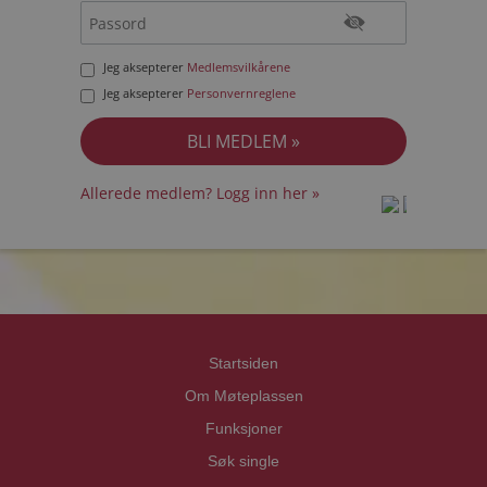
Jeg aksepterer
Medlemsvilkårene
Jeg aksepterer
Personvernreglene
Allerede medlem? Logg inn her »
prot
prot
Priva
Priva
Startsiden
Om Møteplassen
Funksjoner
Søk single