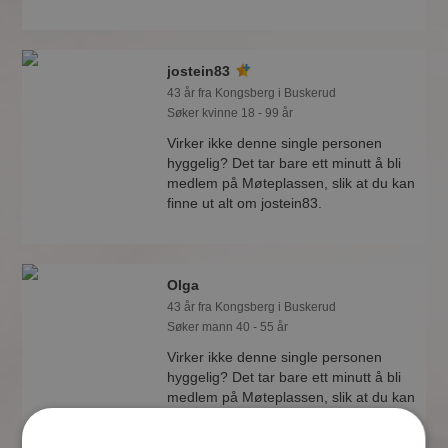
jostein83
43 år fra Kongsberg i Buskerud
Søker kvinne 18 - 99 år
Virker ikke denne single personen
hyggelig? Det tar bare ett minutt å bli
medlem på Møteplassen, slik at du kan
finne ut alt om jostein83.
Olga
43 år fra Kongsberg i Buskerud
Søker mann 40 - 55 år
Virker ikke denne single personen
hyggelig? Det tar bare ett minutt å bli
medlem på Møteplassen, slik at du kan
finne ut alt om Olga.