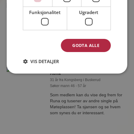
Emil
Funksjonalitet
Ugradert
34 år fra Kongsberg i Buskerud
Søker kvinne 20 - 63 år
Som medlem kan du vise deg frem for
Emil og tusener av andre single på
Møteplassen! Ta sjansen og se hvem
GODTA ALLE
som synes du er interessant.
VIS DETALJER
Runa
31 år fra Kongsberg i Buskerud
Søker mann 46 - 57 år
Som medlem kan du vise deg frem for
Runa og tusener av andre single på
Møteplassen! Ta sjansen og se hvem
som synes du er interessant.