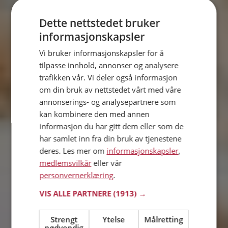
Dette nettstedet bruker
Finn noen å
informasjonskapsler
dele livet med
Vi bruker informasjonskapsler for å
tilpasse innhold, annonser og analysere
trafikken vår. Vi deler også informasjon
Se hvem som er singel nær deg
om din bruk av nettstedet vårt med våre
annonserings- og analysepartnere som
kan kombinere den med annen
Start reisen i dag!
informasjon du har gitt dem eller som de
Bli medlem uten kostnad
har samlet inn fra din bruk av tjenestene
Kjærlighet laget i Norge
deres. Les mer om
informasjonskapsler
,
medlemsvilkår
eller vår
personvernerklæring
.
VIS ALLE PARTNERE
(1913) →
Fortsett med Apple
Strengt
Ytelse
Målretting
nødvendig