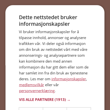
Dette nettstedet bruker
informasjonskapsler
Vi bruker informasjonskapsler for å
tilpasse innhold, annonser og analysere
Datinghelg!
trafikken vår. Vi deler også informasjon
om din bruk av nettstedet vårt med våre
annonserings- og analysepartnere som
Gratis dating hele helgen, 16-18 sept!
kan kombinere den med annen
STARTER OM
informasjon du har gitt dem eller som de
00
:
00
:
00
:
00
har samlet inn fra din bruk av tjenestene
DAG
TIM
MIN
SEK
deres. Les mer om
informasjonskapsler
,
medlemsvilkår
eller vår
Start reisen i dag!
personvernerklæring
.
og date gratis 16-18 september!
VIS ALLE PARTNERE
(1913) →