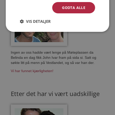
GODTA ALLE
VIS DETALJER
Ingen av oss hadde vært lenge på Møteplassen da
Belinda en dag fikk John Ivar fram på sida si. Satt og
søkte litt på menn på Vestlandet, og så var han der.
Vi har funnet kjærligheten!
Etter det har vi vært uadskillige