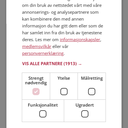
Jeg fridde til Trine og hun svarte
om din bruk av nettstedet vårt med våre
ja
annonserings- og analysepartnere som
kan kombinere den med annen
informasjon du har gitt dem eller som de
har samlet inn fra din bruk av tjenestene
deres. Les mer om
informasjonskapsler
,
medlemsvilkår
eller vår
personvernerklæring
.
VIS ALLE PARTNERE
(1913) →
Det var full klaff for oss begge i det øyene våres møtes
Strengt
Ytelse
Målretting
sier Frode. Vi fikk først kontakt på Mp og vi har blitt godt
nødvendig
kjent med hverandre på kort tid. Det føles som man har
vært kjent med hverandre hele livet.
Jeg fridde til Trine og hun svarte ja
Funksjonalitet
Ugradert
Vi har funnet kjærligheten!