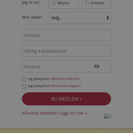
Jeg er en:
Mann
Kvinne
Min alder:
Jeg aksepterer
Medlemsvilkårene
Jeg aksepterer
Personvernreglene
Allerede medlem? Logg inn her »
prot
prot
Priva
Priva